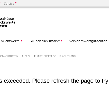
Service
Suchen
nrichtwerte
Grundstücksmarkt
Verkehrswert­gutachten
KSMARKTDATEN
2022
MITTLEREPREISE
ACKERLAND