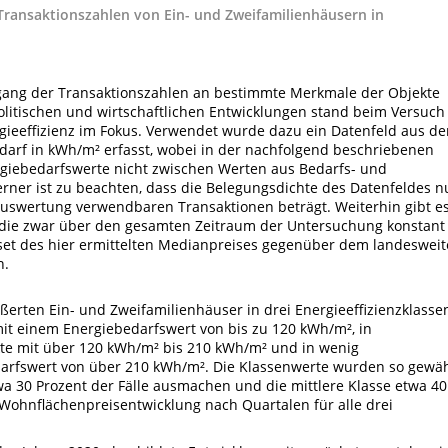
 Transaktionszahlen von Ein- und Zweifamilienhäusern in
ckgang der Transaktionszahlen an bestimmte Merkmale der Objekte
olitischen und wirtschaftlichen Entwicklungen stand beim Versuch
gieeffizienz im Fokus. Verwendet wurde dazu ein Datenfeld aus de
arf in kWh/m² erfasst, wobei in der nachfolgend beschriebenen
giebedarfswerte nicht zwischen Werten aus Bedarfs- und
ner ist zu beachten, dass die Belegungsdichte des Datenfeldes n
auswertung verwendbaren Transaktionen beträgt. Weiterhin gibt e
 die zwar über den gesamten Zeitraum der Untersuchung konstant
fset des hier ermittelten Medianpreises gegenüber dem landeswei
n.
erten Ein- und Zweifamilienhäuser in drei Energieeffizienzklasse
e mit einem Energiebedarfswert von bis zu 120 kWh/m², in
ekte mit über 120 kWh/m² bis 210 kWh/m² und in wenig
darfswert von über 210 kWh/m². Die Klassenwerte wurden so gewäh
wa 30 Prozent der Fälle ausmachen und die mittlere Klasse etwa 40
e Wohnflächenpreisentwicklung nach Quartalen für alle drei