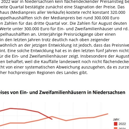
 2022 war in Niedersachsen kein flächendeckender Preisanstieg be
ite Quartal bestätigte zunächst eine Stagnation der Preise. Das
haus (Medianpreis aller Verkäufe) kostete recht konstant 320.000
ppelhaushälften sich der Medianpreis bei rund 300.000 Euro
en Zahlen für das dritte Quartal vor. Die Zahlen für August deuten
erte unter 300.000 Euro für Ein- und Zweifamilienhäuser und rd.
pelhaushälften an. Unterjährige Preisrückgänge über einen
n den letzten Jahren trotz deutlich nach oben zeigender
öhnlich an der jetzigen Entwicklung ist jedoch, dass das Preisniv
int. Eine solche Entwicklung hat es in den letzten fünf Jahren nicht
ür die Ein- und Zweifamilienhäuser zeigt. Insbesondere der August
en behaftet, weil die Kauffälle landesweit noch nicht flächendeck
icht von einer systematischen Abweichung auszugehen, da es zurze
eher hochpreisigen Regionen des Landes gibt.