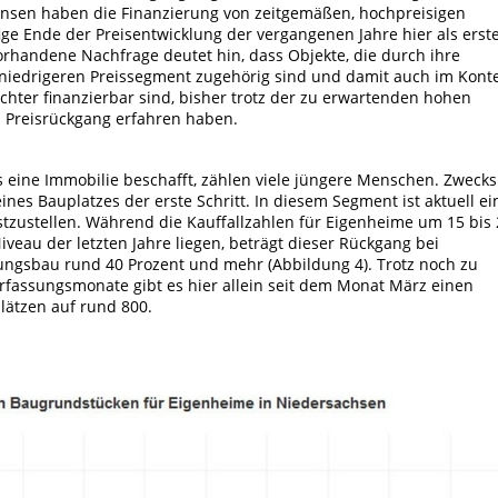
insen haben die Finanzierung von zeitgemäßen, hochpreisigen
ige Ende der Preisentwicklung der vergangenen Jahre hier als erst
orhandene Nachfrage deutet hin, dass Objekte, die durch ihre
niedrigeren Preissegment zugehörig sind und damit auch im Kont
chter finanzierbar sind, bisher trotz der zu erwartenden hohen
n Preisrückgang erfahren haben.
s eine Immobilie beschafft, zählen viele jüngere Menschen. Zwecks
ines Bauplatzes der erste Schritt. In diesem Segment ist aktuell ei
stzustellen. Während die Kauffallzahlen für Eigenheime um 15 bis
veau der letzten Jahre liegen, beträgt dieser Rückgang bei
ungsbau rund 40 Prozent und mehr (Abbildung 4). Trotz noch zu
Erfassungsmonate gibt es hier allein seit dem Monat März einen
lätzen auf rund 800.