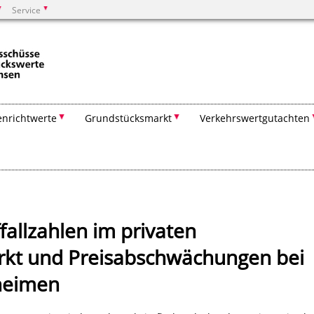
Service
Suchen
nrichtwerte
Grundstücksmarkt
Verkehrswert­gutachten
allzahlen im privaten
t und Preisabschwächungen bei
heimen