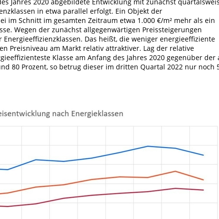
n des Jahres 2020 abgebildete Entwicklung mit zunächst quartalswei
enzklassen in etwa parallel erfolgt. Ein Objekt der
bei im Schnitt im gesamten Zeitraum etwa 1.000 €/m² mehr als ein
asse. Wegen der zunächst allgegenwärtigen Preissteigerungen
r Energieeffizienzklassen. Das heißt, die weniger energieeffiziente
 Preisniveau am Markt relativ attraktiver. Lag der relative
gieeffizienteste Klasse am Anfang des Jahres 2020 gegenüber der
und 80 Prozent, so betrug dieser im dritten Quartal 2022 nur noch 