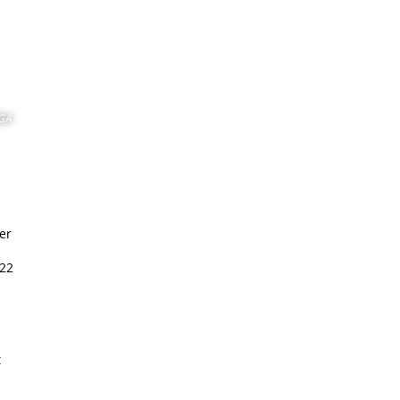
OGA
er
022
t