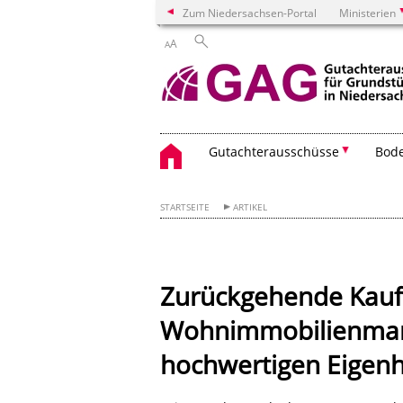
Zum Niedersachsen-Portal
Ministerien
A
A
Gutachter­ausschüsse
Bode
STARTSEITE
ARTIKEL
Zurückgehende Kauff
Wohnimmobilienmark
hochwertigen Eigen